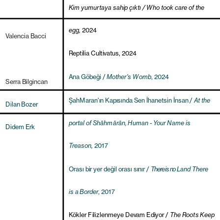
Kim yumurtaya sahip çıktı / Who took care of the 
egg, 
2024
Reptilia Cultivatus, 2024
Ana Göbeği / 
Mother's Womb
, 2024
ŞahMaran'ın Kapısında Sen İhanetsin İnsan / 
At the 
Dilan Bozer
portal of Shāhmārān, Human - Your Name is 
Treason, 
2017
Orası bir yer değil orası sınır / 
There is no
 Land There 
is a Border
, 2017
Kökler Filizlenmeye Devam Ediyor / 
The Roots Keep 