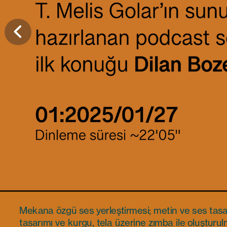
Site-specific sound installation; text and sound des
Mekana özgü ses yerleştirmesi; metin ve ses tasa
sound design and editing stapled patterns on inter
tasarımı ve kurgu, tela üzerine zımba ile oluşturu