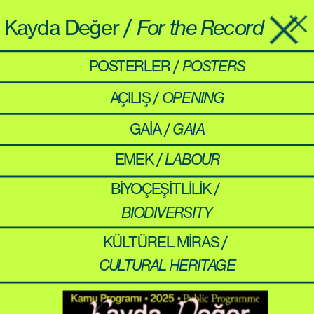
Kayda Değer / 
For the Record
POSTERLER
 / 
POSTERS
AÇILIŞ
 / 
OPENING
GAİA / 
GAIA
EMEK / 
LABOUR
BİYOÇEŞİTLİLİK /
BIODIVERSITY
KÜLTÜREL MİRAS /
CULTURAL HERITAGE